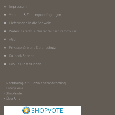
Impressum
Versand- & Zahlungsbedingungen
Lieferungen in die Schweiz
Widerrufsrecht & Muster-Widerrufsformular
AGB
Privatsphäre und Datenschutz
Callback Service
Cookie Einstellungen
-
Nachhaltigkeit / Soziale Verantwortung
-
Fotogalerie
-
S
hopfinder
-
Über Uns