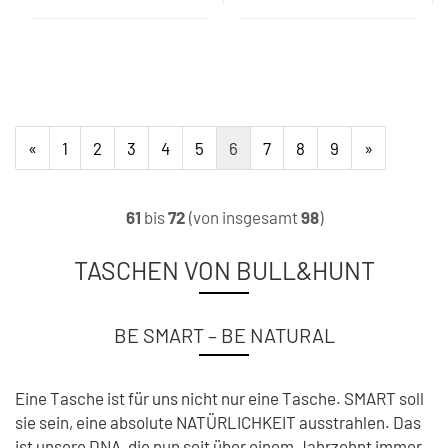
«
1
2
3
4
5
6
7
8
9
»
61
bis
72
(von insgesamt
98
)
TASCHEN VON BULL&HUNT
BE SMART – BE NATURAL
Eine Tasche ist für uns nicht nur eine Tasche. SMART soll
sie sein, eine absolute NATÜRLICHKEIT ausstrahlen. Das
ist unsere DNA, die nun seit über einem Jahrzehnt immer