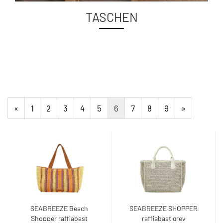
TASCHEN
«
1
2
3
4
5
6
7
8
9
»
SEABREEZE Beach
SEABREEZE SHOPPER
Shopper raffiabast
raffiabast grey