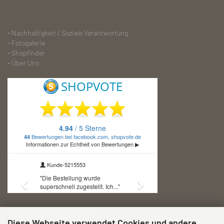
-
Nachhaltigkeit / Soziale Verantwortung
-
Fotogalerie
-
S
hopfinder
-
Über Uns
INSTAGRAM / FACEBOOK
Diese Webseite verwendet Cookies und andere