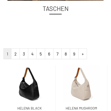
TASCHEN
1
2
3
4
5
6
7
8
9
»
HELENA BLACK
HELENA MUSHROOM