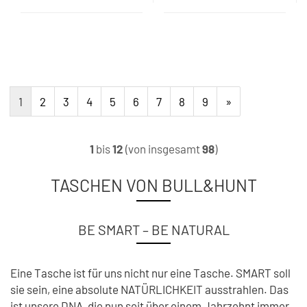
1
2
3
4
5
6
7
8
9
»
1
bis
12
(von insgesamt
98
)
TASCHEN VON BULL&HUNT
BE SMART – BE NATURAL
Eine Tasche ist für uns nicht nur eine Tasche. SMART soll
sie sein, eine absolute NATÜRLICHKEIT ausstrahlen. Das
ist unsere DNA, die nun seit über einem Jahrzehnt immer