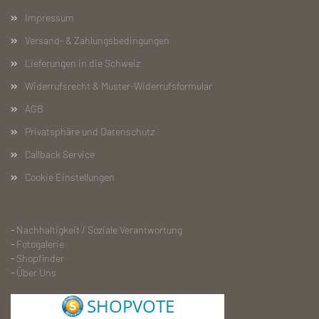
Impressum
Versand- & Zahlungsbedingungen
Lieferungen in die Schweiz
Widerrufsrecht & Muster-Widerrufsformular
AGB
Privatsphäre und Datenschutz
Callback Service
Cookie Einstellungen
-
Nachhaltigkeit / Soziale Verantwortung
-
Fotogalerie
-
S
hopfinder
-
Über Uns