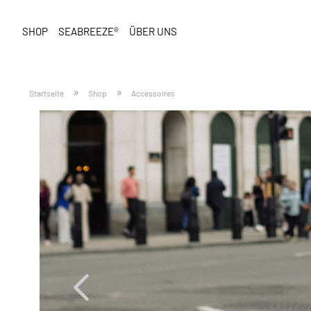
SHOP
SEABREEZE®
ÜBER UNS
»
»
Startseite
Shop
Accessoires
Previous