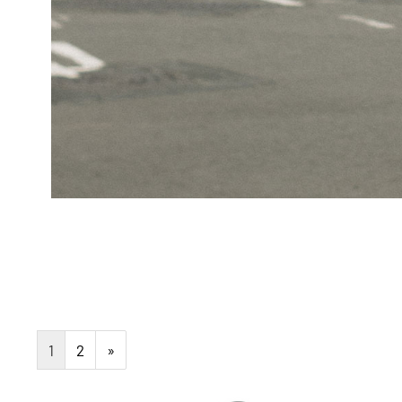
1
2
»