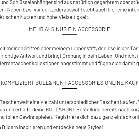
 und Schlüsselanhänger sind aus natürlich gegerbtem oder stü
gen. Neben bzw. vor der Lederauswahl steht auch hier eine int
tischen Nutzen und hohe Vielseitigkeit.
MEHR ALS NUR EIN ACCESSORIE
 meinen Stiften oder meinem Lippenstift, der lose in der Tasc
richtige Antwort und bringt Ordnung in dein Leben. Und nicht 
rrentaschenkollektionen abgestimmt und fügen sich damit ganz 
KOMPLIZIERT BULL&HUNT ACCESSORIES ONLINE KAU
schenwelt eine Vielzahl unterschiedlicher Taschen kaufen. 
aus und erhalte deine BULL&HUNT Bestellung bereits nach kurz
d tollen Gewinnspielen. Registriere dich dazu ganz einfach on
 Bildern inspirieren und entdecke neue Styles!