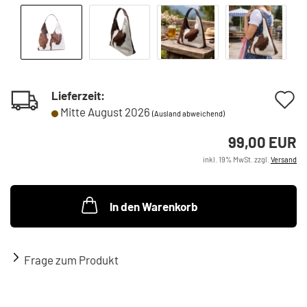
A
Lieferzeit:
Mitte August 2026
(Ausland abweichend)
d
99,00 EUR
M
inkl. 19% MwSt. zzgl.
Versand
In den Warenkorb
Frage zum Produkt