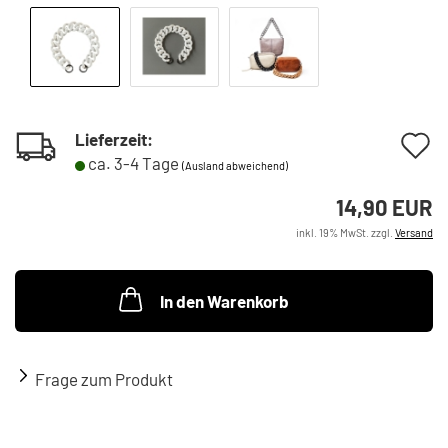
A
Lieferzeit:
ca. 3-4 Tage
(Ausland abweichend)
d
14,90 EUR
M
inkl. 19% MwSt. zzgl.
Versand
In den Warenkorb
Frage zum Produkt