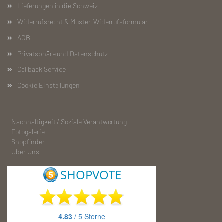
Lieferungen in die Schweiz
Widerrufsrecht & Muster-Widerrufsformular
AGB
Privatsphäre und Datenschutz
Callback Service
Cookie Einstellungen
-
Nachhaltigkeit / Soziale Verantwortung
-
Fotogalerie
-
S
hopfinder
-
Über Uns